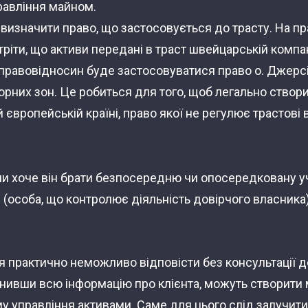
правління майном.
визначити право, що застосовується до трасту. На пр
ріти, що активи передані в траст швейцарській компан
правовідносин буде застосовуватися право о. Джерсі, 
рних зон. Це робиться для того, щоб легально створи
 європейській країні, право якої не регулює трастові 
, чи хоче він брати безпосередню чи опосередковану 
(особа, що контролює діяльність довірчого власника) 
ня практично неможливо відповісти без консультації 
оцінивши всю інформацію про клієнта, можуть створит
у управління активами. Саме для цього слід залучити