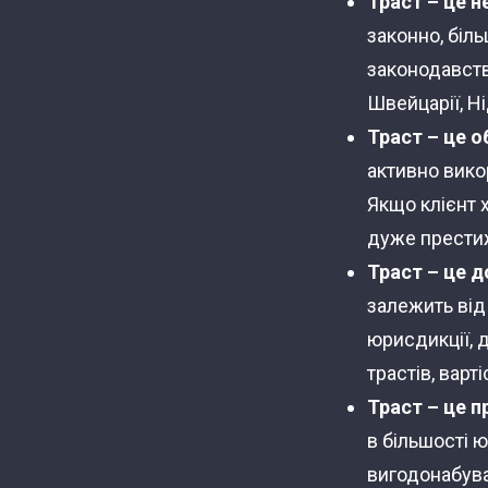
Траст
– це 
законно, біль
законодавств
Швейцарії, Ні
Траст
– це 
активно вико
Якщо клієнт х
дуже прести
Траст
– це 
залежить від 
юрисдикції, д
трастів, варт
Траст
– це п
в більшості 
вигодонабувач