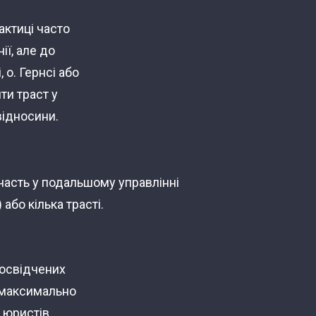
актиці часто
ії, але до
о. Гернсі або
ти траст у
відносини.
участь у подальшому управлінні
або кілька трасті.
досвідчених
и максимально
 юристів