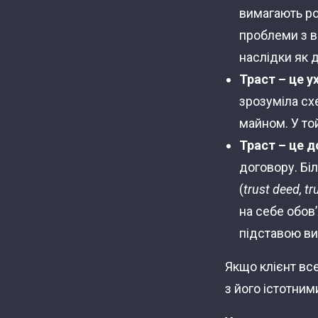
вимагають ро
проблеми з в
наслідки як д
Траст
– це у
зрозуміла сх
майном. У то
Траст
– це д
договору. Біл
(
trust
deed, tr
на себе обов’
підставою ви
Якщо клієнт вс
з його істотни