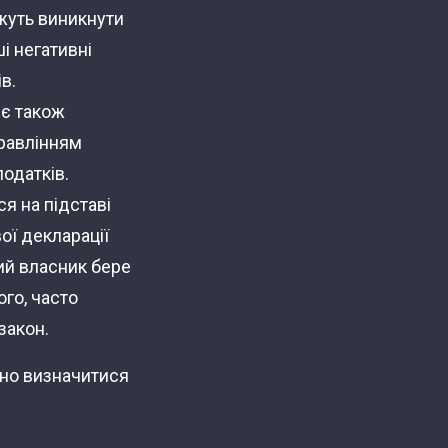
ожуть виникнути
і негативні
в.
, є також
правлінням
податків.
ся на підставі
ої декларації
чий власник бере
ого, часто
закон.
дно визначитися