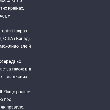
у абсолютно
тих країнах,
ад, у
толітті і зараз
, США і Канаді.
и можливо, але й
посередньо
аст, а також від
их і спадкових
І
. Якщо раніше
ію про
 як правило,