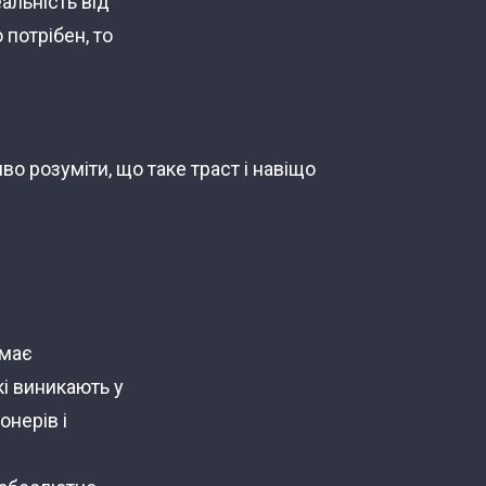
альність від
 потрібен, то
во розуміти, що таке траст і навіщо
емає
кі виникають у
онерів і