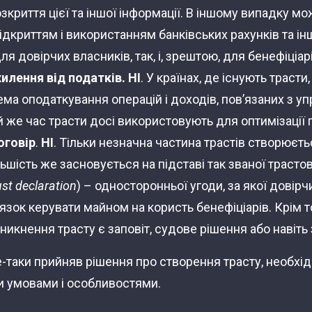
зкриття цієї та іншої інформації. В іншому випадку м
ідкриттям і використанням банківських рахунків та інш
ля довірчих власників, так, і, зрештою, для бенефіціарі
хилення від податків. НІ
. У країнах, де існують трасти
ема оподаткування операцій і доходів, пов’язаних з у
й же час трасти досі використовують для оптимізації 
оговір
.
НІ
. Тільки незначна частина трастів створюєть
ьшість же засновується на підставі так званої трастов
ust declaration
) – односторонньої угоди, за якої довір
язок керувати майном на користь бенефіціарів. Крім т
никнення трасту є заповіт, судове рішення або навіть 
е-таки прийняв рішення про створення трасту, необхі
ми умовами і особливостями.