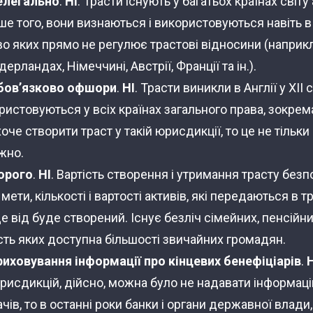
нелегально
.
НІ
. Трасти існують у багатьох країнах світ
ше того, вони визнаються і використовуються навіть в 
о яких прямо не регулює трастові відносини (наприкл
дерландах, Німеччині, Австрії, Франції та ін.).
обов’язково офшори
.
НІ
. Трасти виникли в Англії у ХІІ с
ристовуються у всіх країнах загального права, зокрема
оче створити траст у такій юрисдикції, то це не тільк
жно.
дорого
.
НІ
. Вартість створення і утримання трасту без
мети, кількості і вартості активів, які передаються в тр
е від буде створений. Існує безліч сімейних, пенсійн
ість яких доступна більшості звичайних громадян.
риховування інформації про кінцевих бенефіціарів
.
Н
юрисдикцій, дійсно, можна було не надавати інформац
ів, то в останні роки банки і органи державної влади,