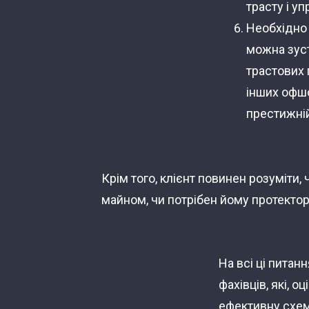
трасту і у
Необхідно 
можна зуст
трастових 
інших офшо
престижній
Крім того, клієнт повинен розуміти
майном, чи потрібен йому протектор 
На всі ці питан
фахівців, які, 
ефективну схем