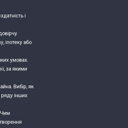
здатність і
довірчу
у, іпотеку або
яких умовах.
ії, за якими
йна. Вибір, як
о ряду інших
 Чим
створення