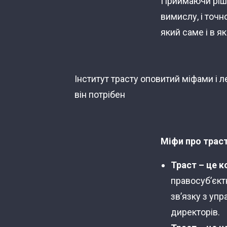
Приймаючи ріше
вимислу, і точн
який саме і в я
Інститут трасту оповитий міфами і л
він потрібен
Міфи про траст
Траст
–
це к
правосуб’єкт
зв’язку з упр
директорів.