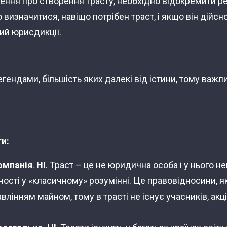
ння про створення трасту, необхідно відокремити ре
о визначитися, навіщо потрібен траст, і якщо він дійсно
кий юрисдикції.
егендами, більшість яких далекі від істини, тому важли
и:
омпанія
.
НІ
. Траст – це не юридична особа і у нього н
ності у «класичному» розумінні. Це правовідносини, я
авлінням майном, тому в трасті не існує учасників, акці