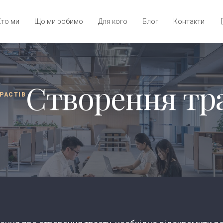
Хто ми
Що ми робимо
Для кого
Блог
Контакти
Створення тра
РАСТІВ