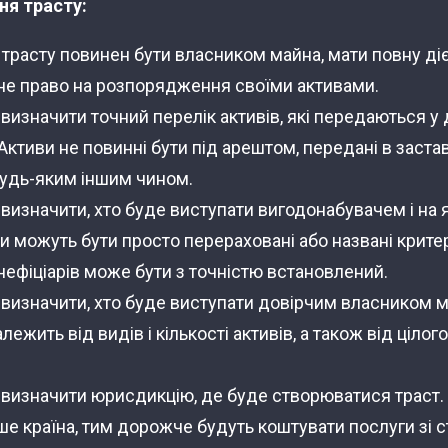
ня трасту:
трасту повинен бути власником майна, мати повну діє
е право на розпорядження своїми активами.
визначити точний перелік активів, які передаються у 
 Активи не повинні бути під арештом, передані в застав
будь-яким іншим чином.
визначити, хто буде виступати вигодонабувачем і на 
и можуть бути просто перераховані або названі критер
нефіціарів може бути з точністю встановлений.
визначити, хто буде виступати довірчим власником ма
лежить від видів і кількості активів, а також від цілог
 визначити юрисдикцію, де буде створюватися траст.
е країна, тим дорожче будуть коштувати послуги зі 