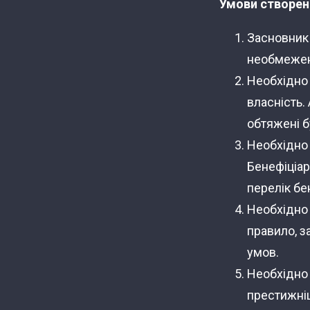
Умови створен
Засновник 
необмежен
Необхідно 
власність.
обтяжені 
Необхідно 
Бенефіціар
перелік бе
Необхідно 
правило, за
умов.
Необхідно
престижніш