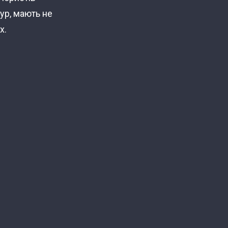
тур, мають не
х.