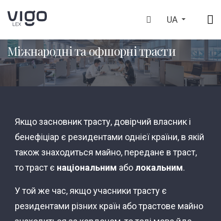
UA
ГОЛОВНА
ЩО МИ РОБИМО
МІЖНАРОДНІ ТА ОФШОРНІ 
>
>
Міжнародні та офшорні трасти
Якщо засновник трасту, довірчий власник і
бенефіціар є резидентами однієї країни, в якій
також знаходиться майно, передане в траст,
то траст є
національним
або
локальним
.
У той же час, якщо учасники трасту є
резидентами різних країн або трастове майно