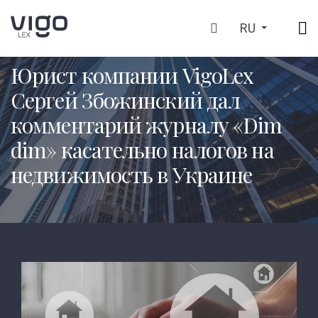
RU
ГЛАВНАЯ
БЛОГ
НОВОСТИ КОМПАНИИ
>
>
>
Юрист компании VigoLex
Сергей Збожинский дал
комментарий журналу «Dim
dim» касательно налогов на
недвижимость в Украине