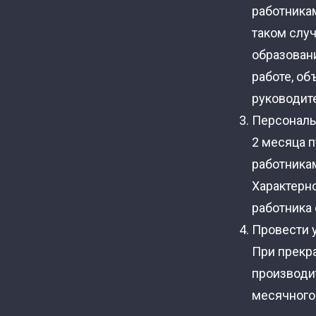
работника
таком случ
образован
работе, о
руководите
Персональ
2 месяца 
работника
Характерн
работника 
Провести 
При прекр
производи
месячного 