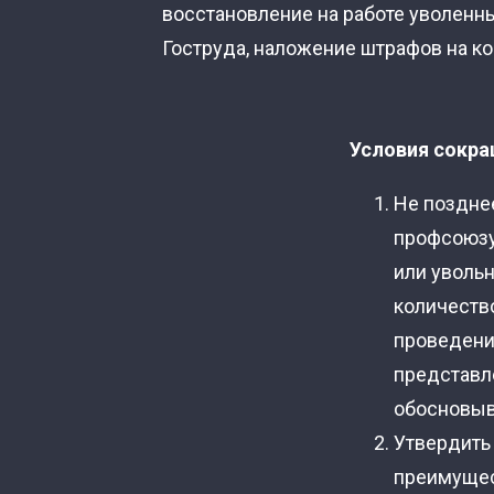
восстановление на работе уволенны
Гоструда, наложение штрафов на к
Условия сокра
Не поздне
профсоюзу
или уволь
количество
проведени
представл
обосновыв
Утвердить
преимущес