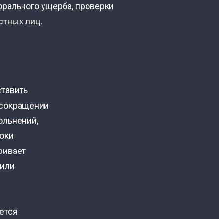
орального ущерба, проверки
стных лиц.
ставить
 сокращении
ольнений,
роки
ривает
 или
ется