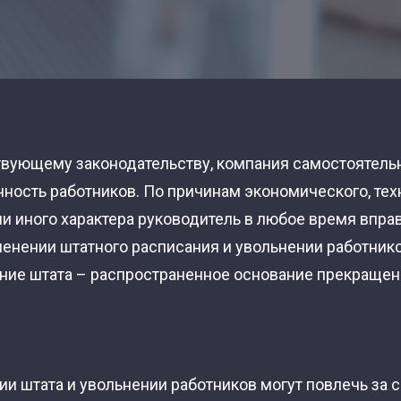
твующему законодательству, компания самостоятель
ность работников. По причинам экономического, тех
ли иного характера руководитель в любое время впра
енении штатного расписания и увольнении работнико
ние штата – распространенное основание прекраще
штата и увольнении работников могут повлечь за со