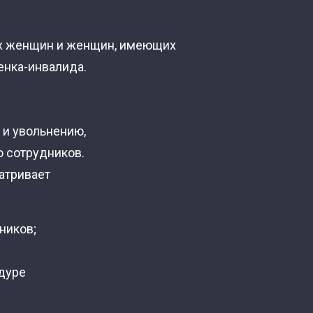
ых женщин и женщин, имеющих
бенка-инвалида.
 и увольнению,
 сотрудников.
атривает
ников;
дуре