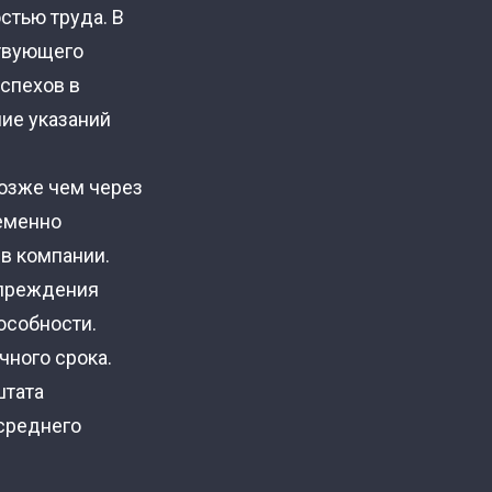
стью труда. В
ствующего
спехов в
ие указаний
озже чем через
ременно
в компании.
упреждения
особности.
чного срока.
штата
среднего